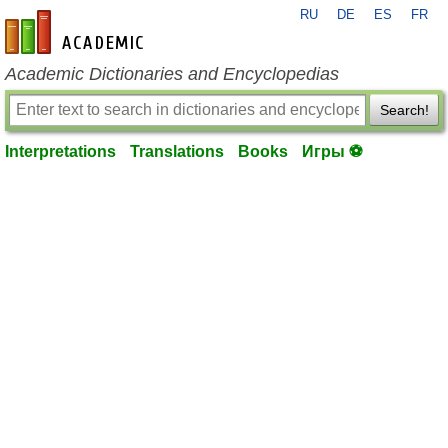
RU
DE
ES
FR
en-academic.com
Academic Dictionaries and Encyclopedias
Search!
Interpretations
Translations
Books
Игры ⚽